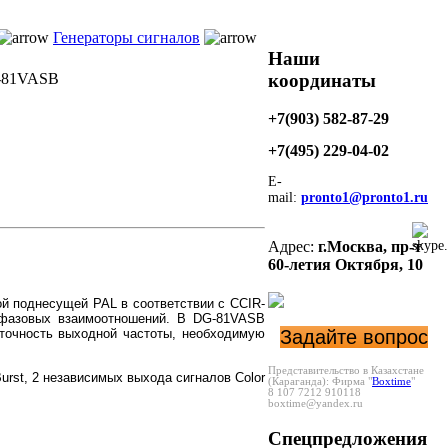
Генераторы сигналов
Наши
координаты
81VASB
+7(903) 582-87-29
+7(495)
229-04-02
E-
mail:
pronto1@pronto1.ru
Адрес:
г.Москва,
пр-т
60-летия Октября, 10
ой поднесущей PAL в соответствии с CCIR-
 фазовых взаимоотношений. В DG-81VASB
 точность выходной частоты, необходимую
Задайте вопрос
Представительство в Казахстане
urst, 2 независимых выхода сигналов Color
(Караганда):
Фирма "
Boxtime
"
8 107 7212 910118
boxtime@yandex.ru
Спецпредложения