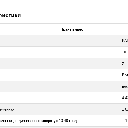
ристики
Тракт видео
PAL
10
2
BN
нес
4.4
ременная
± 0
менная, в диапазоне температур 10-40 град
± 1