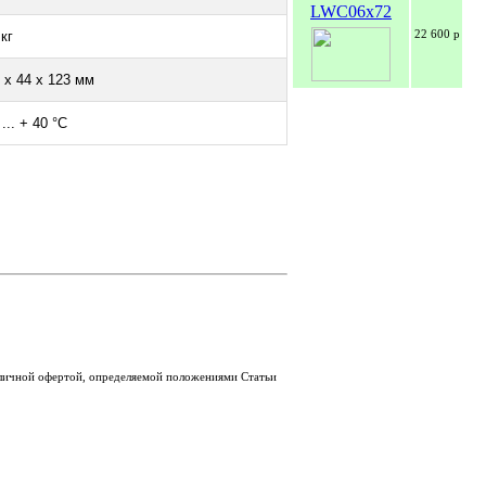
LWC06x72
22 600 р
 кг
 х 44 х 123 мм
 ... + 40 °С
бличной офертой, определяемой положениями Статьи