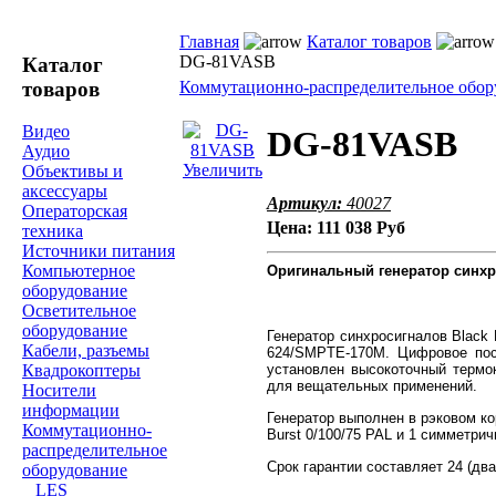
Главная
Каталог товаров
DG-81VASB
Каталог
товаров
Коммутационно-распределительное обор
Видео
DG-81VASB
Аудио
Увеличить
Объективы и
аксессуары
Артикул:
40027
Операторская
Цена:
111 038 Руб
техника
Источники питания
Компьютерное
Оригинальный генератор синхр
оборудование
Осветительное
оборудование
Генератор синхросигналов Black
Кабели, разъемы
624/SMPTE-170M. Цифровое пос
установлен высокоточный термо
Квадрокоптеры
для вещательных применений.
Носители
информации
Генератор выполнен в рэковом ко
Коммутационно-
Burst 0/100/75 PAL и 1 симметрич
распределительное
Срок гарантии составляет 24 (дв
оборудование
LES