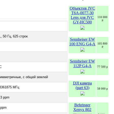
Объектив JVC
T6A-0077-30
Lens для JVC
110 000
р
GY-HC500
, 50 Гц, 625 строк
Sennheiser EW
100 ENG G4-A
105 800
р
Sennheiser EW
112P G4-A
C
77 500 р
имметричные, с общей землей
DJI камера
3361875 МГц
(part 63)
58 000 р
.3 ppm
Behringer
 ppm
Xenyx 802