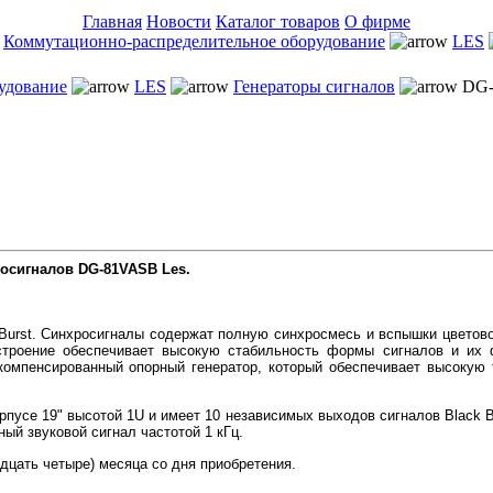
Главная
Новости
Каталог товаров
О фирме
Коммутационно-распределительное оборудование
LES
удование
LES
Генераторы сигналов
DG-
осигналов DG-81VASB Les.
 Burst. Синхросигналы содержат полную синхросмесь и вспышки цветов
троение обеспечивает высокую стабильность формы сигналов и их
компенсированный опорный генератор, который обеспечивает высокую
рпусе 19" высотой 1U и имеет 10 независимых выходов сигналов Black B
ный звуковой сигнал частотой 1 кГц.
адцать четыре) месяца со дня приобретения.