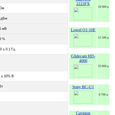
2222FX
18 000 р
 Ом
 дБм
5 мВ
Lowel O1-10E
12 500 р
8 %
0 ± 0.1 Гц
Glidecam HD-
4000
35 000 р
 ± 10% В
Вт
Sony BC-U1
8 700 р
Cavision