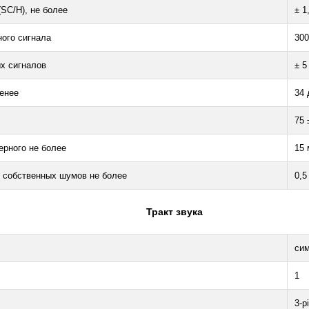
SC/H), не более
± 1
ого сигнала
30
х сигналов
± 5
енее
34 
75 
ерного не более
15
ь собственных шумов не более
0,5
Тракт
звука
си
1
3-p