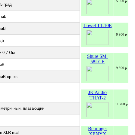
5 000 р
,5 град
0 мВ
Lowel T1-10E
 мВ
8 900 р
дБ
± 0,7 Ом
Shure SM-
58LCE
 мВ
9 500 р
 мВ ср. кв
JK Audio
THAT-2
11 700 р
мметричный, плавающий
Behringer
in XLR mail
XENYX