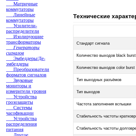
Матричные
коммутаторы
Линейные
Технические характе
коммутаторы
Усилители-
распределители
Изолирующие
трансформаторы
Стандарт сигнала
Генераторы
сигналов
Количество выходов black burst
Эмбеддеры/Де-
эмбеддеры
Количество выходов color burst
Преобразователи
форматов сигналов
Тип выходных разъёмов
Звуковые
мониторы и
измерители уровня
Тип выходов
Устройства
грозозащиты
Частота заполнения вспышки
Системы
часофикации
Стабильность частоты кратков
Устройства
распределения
Стабильность частоты долговре
питания
Другое