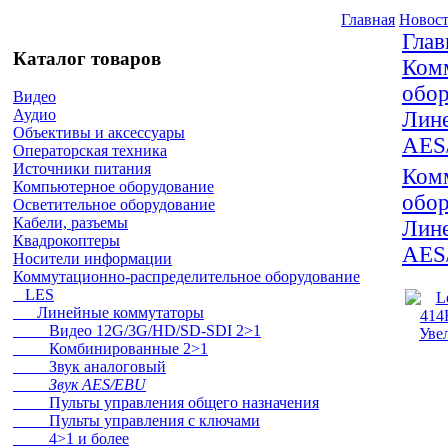
Главная
Новос
Глав
Каталог товаров
Комм
обор
Видео
Аудио
Лин
Объективы и аксессуары
AES
Операторская техника
Источники питания
Комм
Компьютерное оборудование
обор
Осветительное оборудование
Кабели, разъемы
Лин
Квадрокоптеры
AES
Носители информации
Коммутационно-распределительное оборудование
LES
Линейные коммутаторы
Видео 12G/3G/HD/SD-SDI 2>1
Уве
Комбинированные 2>1
Звук аналоговый
Звук AES/EBU
Пульты управления общего назначения
Пульты управления с ключами
4>1 и более