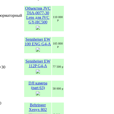
Объектив JVC
T6A-0077-30
форматорный
Lens для JVC
110 000
р
GY-HC500
Sennheiser EW
100 ENG G4-A
105 800
р
Sennheiser EW
112P G4-A
 +30
77 500 р
DJI камера
(part 63)
58 000 р
0
Behringer
Xenyx 802