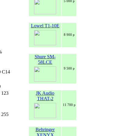
5 000 р
Lowel T1-10E
8 900 р
%
Shure SM-
58LCE
9 500 р
0 C14
0
JK Audio
х 123
THAT-2
11 700 р
х 255
Behringer
XENYX