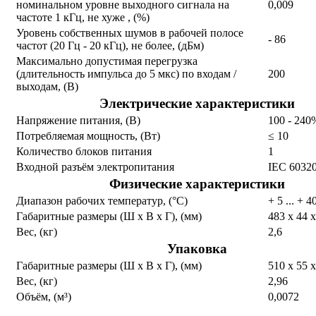
номинальном уровне выходного сигнала на
0,009
частоте 1 кГц, не хуже , (%)
Уровень собственных шумов в рабочей полосе
- 86
частот (20 Гц - 20 кГц), не более, (дБм)
Максимально допустимая перегрузка
(длительность импульса до 5 мкс) по входам /
200
выходам, (В)
Электрические характеристики
Напряжение питания, (В)
100 - 240
Потребляемая мощность, (Вт)
≤ 10
Количество блоков питания
1
Входной разъём электропитания
IEC 6032
Физические характеристики
Диапазон рабочих температур, (°С)
+ 5 ... + 4
Габаритные размеры (Ш х В х Г), (мм)
483 х 44 
Вес, (кг)
2,6
Упаковка
Габаритные размеры (Ш х В х Г), (мм)
510 х 55 
Вес, (кг)
2,96
Объём, (м³)
0,0072