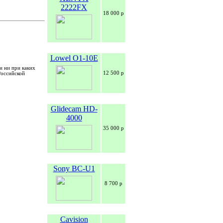
2222FX
18 000 р
Lowel O1-10E
и ни при каких
12 500 р
Российской
Glidecam HD-
4000
35 000 р
Sony BC-U1
8 700 р
Cavision