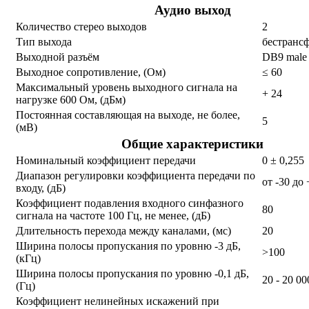
Аудио выход
Количество стерео выходов
2
Тип выхода
бестранс
Выходной разъём
DB9 male
Выходное сопротивление, (Ом)
≤ 60
Максимальный уровень выходного сигнала на
+ 24
нагрузке 600 Ом, (дБм)
Постоянная составляющая на выходе, не более,
5
(мВ)
Общие характеристики
Номинальный коэффициент передачи
0 ± 0,255
Диапазон регулировки коэффициента передачи по
от -30 до
входу, (дБ)
Коэффициент подавления входного синфазного
80
сигнала на частоте 100 Гц, не менее, (дБ)
Длительность перехода между каналами, (мс)
20
Ширина полосы пропускания по уровню -3 дБ,
>100
(кГц)
Ширина полосы пропускания по уровню -0,1 дБ,
20 - 20 00
(Гц)
Коэффициент нелинейных искажений при