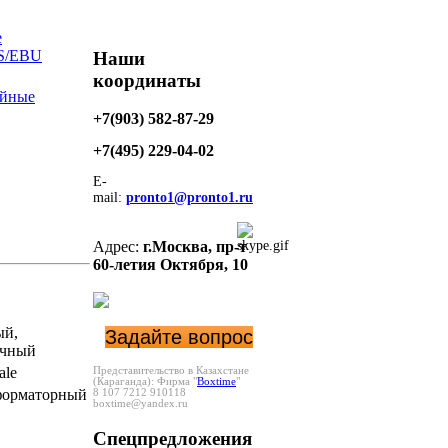
е
S/EBU
Наши
координаты
йные
+7(903) 582-87-29
+7(495)
229-04-02
E-
mail:
pronto1@pronto1.ru
Адрес:
г.Москва,
пр-т
60-летия Октября, 10
ый,
Задайте вопрос
ичный
ale
Представительство в Казахстане
(Караганда):
Фирма "
Boxtime
"
форматорный
8 107 7212 910118
boxtime@yandex.ru
Спецпредложения