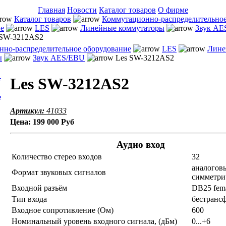
Главная
Новости
Каталог товаров
О фирме
Каталог товаров
Коммутационно-распределительно
ие
LES
Линейные коммутаторы
Звук AE
 SW-3212AS2
но-распределительное оборудование
LES
Лине
ы
Звук AES/EBU
Les SW-3212AS2
Les SW-3212AS2
ь
Артикул:
41033
Цена:
199 000 Руб
Аудио вход
Количество стерео входов
32
аналогов
Формат звуковых сигналов
симметр
Входной разъём
DB25 fem
Тип входа
бестранс
Входное сопротивление (Ом)
600
Номинальный уровень входного сигнала, (дБм)
0...+6