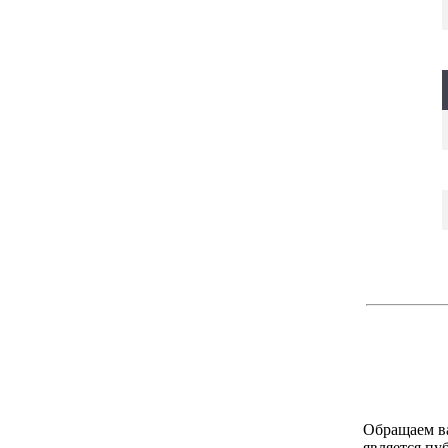
Обращаем ва
является пу