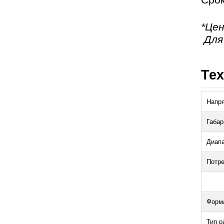
Срок
*Цен
Для
Тех
Напря
Габар
Диапа
Потре
Форма
Тип р