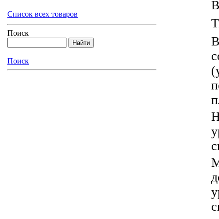
В
Список всех товаров
Т
Поиск
В
с
Поиск
(
п
п
Н
у
с
М
д
у
с