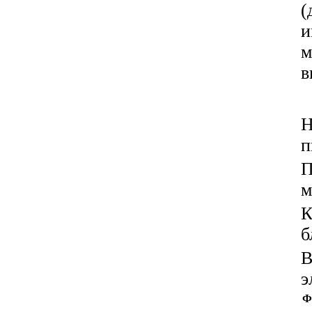
(
и
м
в
Н
п
П
м
К
б
В
э
Ф