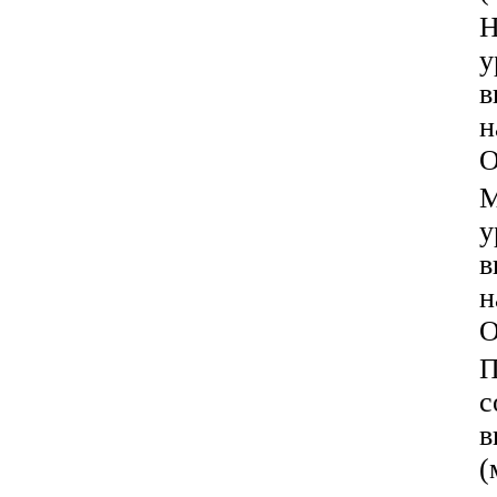
Н
у
в
н
О
М
у
в
н
О
П
с
в
(