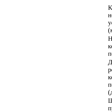
К
н
у
(
Н
к
п
Д
р
к
п
(
Ш
п