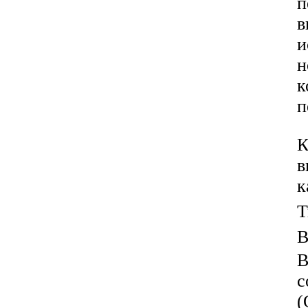
п
в
и
н
к
п
К
в
к
Т
В
В
с
(