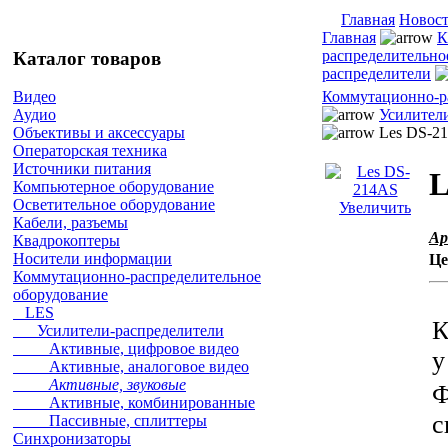
Главная
Новос
Главная
К
распределительно
Каталог товаров
распределители
Коммутационно-р
Видео
Усилител
Аудио
Les DS-2
Объективы и аксессуары
Операторская техника
Источники питания
L
Компьютерное оборудование
Осветительное оборудование
Увеличить
Кабели, разъемы
Ар
Квадрокоптеры
Носители информации
Це
Коммутационно-распределительное
оборудование
LES
К
Усилители-распределители
Активные, цифровое видео
у
Активные, аналоговое видео
Активные, звуковые
Ф
Активные, комбинированные
с
Пассивные, сплиттеры
Синхронизаторы