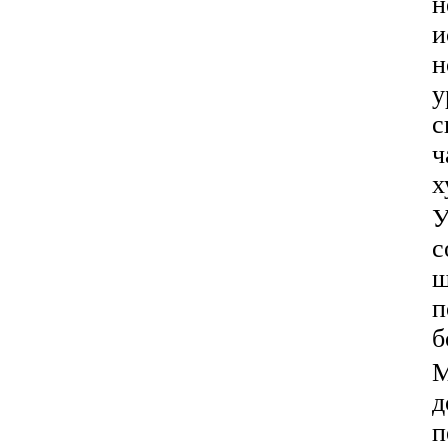
н
и
н
у
с
ч
х
У
с
ш
п
б
М
д
п