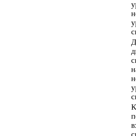
у
н
у
с
Д
д
с
н
н
у
с
К
п
в
с