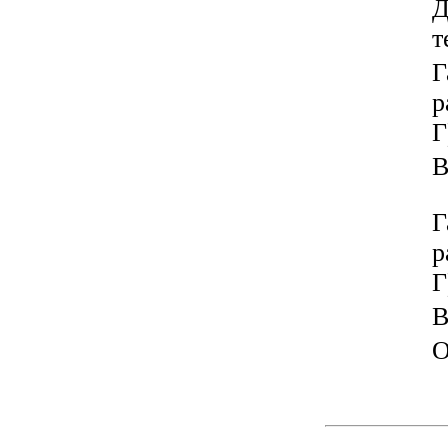
Д
т
Г
р
Г
В
Г
р
Г
В
О