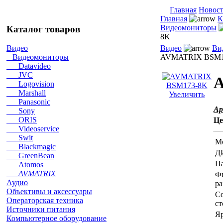
Главная
Новос
Главная
К
Видеомониторы
Каталог товаров
8K
Видео
Ви
Видео
AVMATRIX BSM1
Видеомониторы
Datavideo
JVC
Logovision
Marshall
Увеличить
Panasonic
Ар
Sony
ORIS
Це
Videoservice
Swit
М
Blackmagic
Д
GreenBean
П
Atomos
AVMATRIX
Ф
Аудио
ра
Объективы и аксессуары
С
Операторская техника
ст
Источники питания
Яр
Компьютерное оборудование