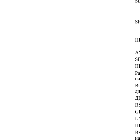
S
S
H
А
S
H
Ра
н
В
д
Д
R
G
L
П
В
н