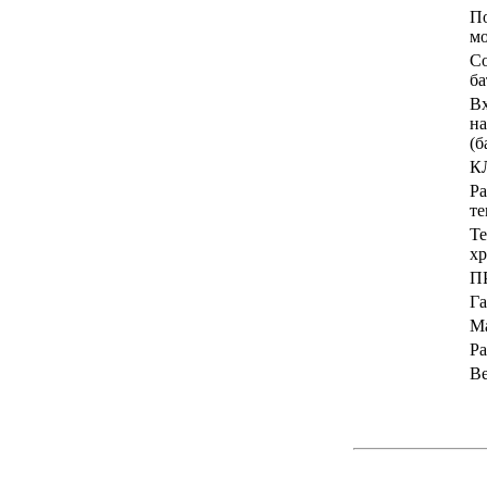
По
м
С
ба
В
н
(б
К
Ра
те
Те
хр
П
Г
М
Ра
Ве