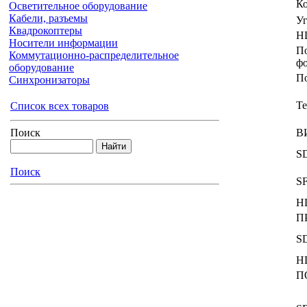
Ко
Осветительное оборудование
Кабели, разъемы
Уг
Квадрокоптеры
H
Носители информации
П
Коммутационно-распределительное
фо
оборудование
П
Синхронизаторы
Т
Список всех товаров
В
Поиск
S
Поиск
S
H
П
S
H
П