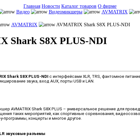
Главная
Новости
Каталог товаров
О фирме
Видео
Видеомикшеры
AVMATRIX
AVMATRIX
AVMATRIX Shark S8X PLUS-NDI
 Shark S8X PLUS-NDI
IX Shark S8X PLUS-NDI
с интерфейсами XLR, TRS, фантомное питание
икширование звука, вход AUX, порты USB и LAN.
шер AVMATRIX Shark S8X PLUS – универсальное решение для провед
щения таких мероприятий, как спортивные соревнования, видеосозв
-программы, концерты и многое другое.
LR звуковые разъемы