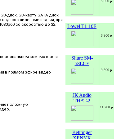
5 000 р
SB-диск, SD-карту, SATA диск.
 под поставленные задачи, при
1080p60 со скоростью до 32
Lowel T1-10E
8 900 р
а персональном компьютере и
Shure SM-
58LCE
9 500 р
ции в прямом эфире видео
JK Audio
THAT-2
еняет сложную
11 700 р
идео.
Behringer
XENYX