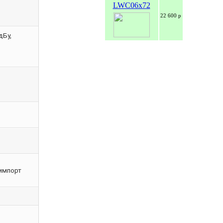
LWC06x72
22 600 р
дБу,
)
 импорт