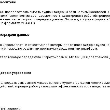
 носители
US позволяет записывать аудио и видео на разные типы носителей - U
ыми накопителями дает возможность адаптировать рабочий процесс
 качество и скорость передачи данных. Запись доступна в формате 
– в форматах MP4 и TS.
 передачи данных
о использовать в качестве веб-камеры для захвата видео и аудио н
чи с помощью различных программ и вещательных платформ.
т потоковую передачу по IP протоколам RTMP, SRT, NDI для трансля
ство и управление
ользовать записанные макросы, поэтому нажатие одной кнопки зам
ействий, упрощая работу и повышая эффективность производства в
 IPS дисплей