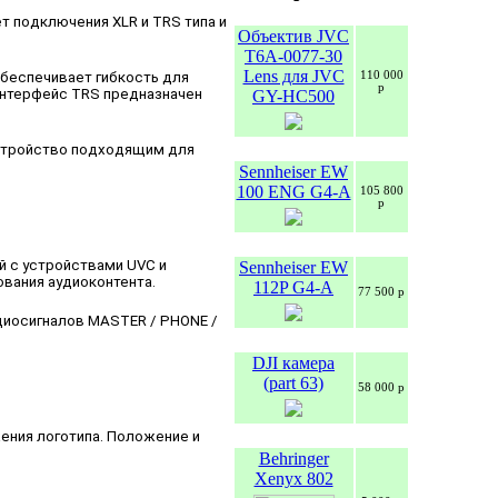
 подключения XLR и TRS типа и
Объектив JVC
T6A-0077-30
Lens для JVC
110 000
беспечивает гибкость для
р
интерфейс TRS предназначен
GY-HC500
устройство подходящим для
Sennheiser EW
100 ENG G4-A
105 800
р
 с устройствами UVC и
Sennheiser EW
вания аудиоконтента.
112P G4-A
77 500 р
диосигналов MASTER / PHONE /
DJI камера
(part 63)
58 000 р
ения логотипа. Положение и
Behringer
Xenyx 802