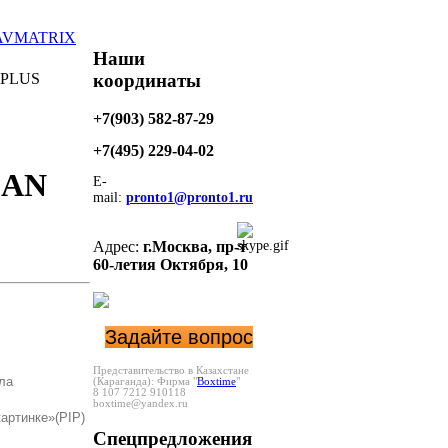
AVMATRIX
Наши
координаты
 PLUS
+7(903) 582-87-29
+7(495)
229-04-02
LAN
E-
mail:
pronto1@pronto1.ru
Адрес:
г.Москва,
пр-т
60-летия Октября, 10
Задайте вопрос
Представительство в Казахстане
ла
(Караганда):
Фирма "
Boxtime
"
8 107 7212 910118
boxtime@yandex.ru
картинке»(PIP)
Спецпредложения