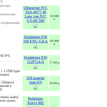
O)
ерехода:
Объектив JVC
T6A-0077-30
-канальные
Lens для JVC
110 000
р
GY-HC500
 изображений,
Sennheiser EW
100 ENG G4-A
105 800
р
HD IPS
Sennheiser EW
112P G4-A
77 500 р
× 1 USB type-
tream)
DJI камера
(part 63)
 (Запись),
58 000 р
ажений и
O)
stereo audio)
Behringer
5mm stereo
Xenyx 802