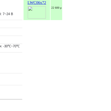
LWC06x72
22 600 р
: 7~24 В
я: -30℃~70℃