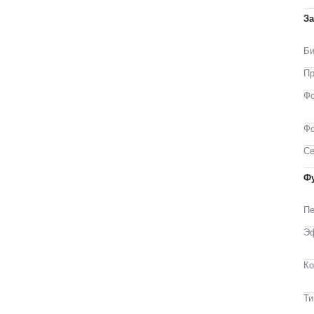
За
Би
Пр
Фо
Фо
Се
Ф
П
Э
Ко
Ти