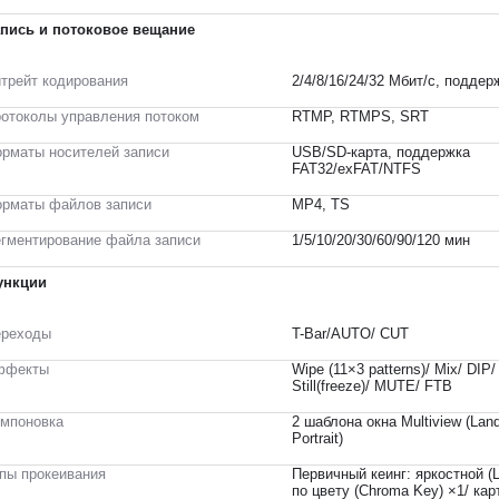
пись и потоковое вещание
трейт кодирования
2/4/8/16/24/32 Мбит/с, подде
отоколы управления потоком
RTMP, RTMPS, SRT
рматы носителей записи
USB/SD-карта, поддержка
FAT32/exFAT/NTFS
рматы файлов записи
MP4, TS
гментирование файла записи
1/5/10/20/30/60/90/120 мин
ункции
ереходы
T-Bar/AUTO/ CUT
ффекты
Wipe (11×3 patterns)/ Mix/ DIP/ 
Still(freeze)/ MUTE/ FTB
мпоновка
2 шаблона окна Multiview (Lan
Portrait)
пы прокеивания
Первичный кеинг: яркостной (
по цвету (Chroma Key) ×1/ кар