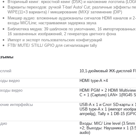
Вторичный кеинг: яркостной кеинг (DSK) и наложение логотипа (LOG
Варианты переходов: ручкой T-bar/ Auto/ Cut; различные эффекты п
WIPE(11×3 варианта) / микширование (MIX)/ затемнение (DIP)
Микшер аудио: вложенные аудиоканалы сигналов HDMI каналов и 2
входы MIC/Line; настраиваемая задержка звука
Библиотека медиа: 39 шаблонов по умолчанию, 16 импортированных
16 захваченных изображений, 2 генератора цветного фона
Импорт и экспорт пользовательских конфигураций
FTB/ MUTE/ STILL/ GPIO для сигнализации tally
азъемы
сплей
10,1-дюймовый ЖК-дисплей F
оды видео
HDMI type-A ×4
ходы видео
HDMI PGM × 2 HDMI Multiview 
C × 1 (Capture) LAN× 1(RG45 S
очие интерфейсы
USB-A x 1 и Слот SD-карты х 1
USB type-A х 1 (импорт изобр
апгрейд), Tally x 1 DB-15 (GPI
удио
Входы: MIC/ Line level (3.5mm 
×2; Выходы: Наушники х 1 (3.
audio)