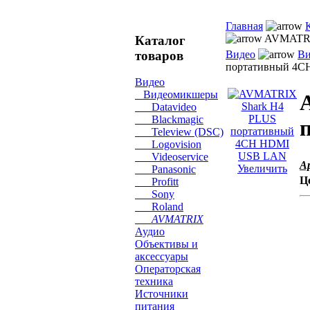
Главная
AVMATRI
Каталог
товаров
Видео
Ви
портативный 4
Видео
Видеомикшеры
Datavideo
Blackmagic
Teleview (DSC)
Logovision
Videoservice
А
Увеличить
Panasonic
Ц
Profitt
Sony
Roland
AVMATRIX
Аудио
Объективы и
аксессуары
Операторская
техника
Источники
питания