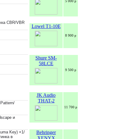
5 000 р
ржка CBR/VBR
Lowel T1-10E
8 900 р
Shure SM-
58LCE
9 500 р
JK Audio
THAT-2
Pattern/
11 700 р
dscape и
Behringer
Luma Key) ×1/
тинка в
XENYX