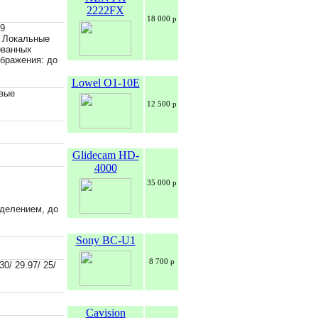
2222FX
18 000 р
9
 Локальные
ованных
бражения: до
Lowel O1-10E
вые
12 500 р
Glidecam HD-
4000
35 000 р
делением, до
Sony BC-U1
8 700 р
30/ 29.97/ 25/
Cavision