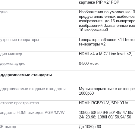
картинке PIP ×2/ POP
едиа
Изображения по умолчанию: 3
предустановленных шаблонов
изображения: до 16 импортир
изображений Захваченные изо
16 изображений
утренние генераторы
Генератор шаблонов ×1 Цвето
генераторы ×2
дио микшер
HDMI ×4 и MIC/ Line level ×2;
держка аудио
0-500 мсек
оддерживаемые стандарты
ддерживаемые входные стандарты
Мультиформатные с автоопре
1080p60
етовое пространство
HDMI: RGB/YUV, SDI: YUV
тандарты HDMI выходов PGM/MVW
1080p 60/ 59.94/ 50/ 48/ 47.95/ 
24/ 23.98; 1080i 60/ 59.94/ 50
SB выход
До 1080p 60