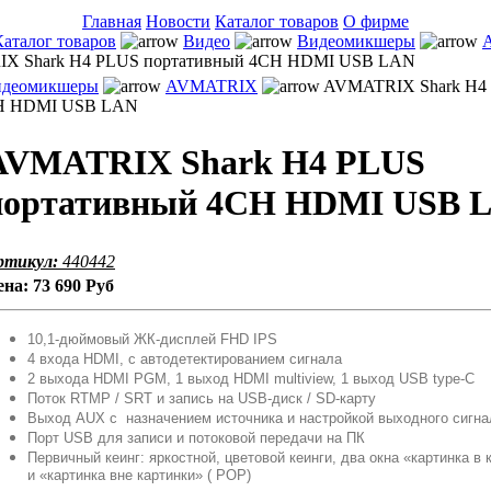
Главная
Новости
Каталог товаров
О фирме
Каталог товаров
Видео
Видеомикшеры
X Shark H4 PLUS портативный 4CH HDMI USB LAN
деомикшеры
AVMATRIX
AVMATRIX Shark H4
CH HDMI USB LAN
AVMATRIX Shark H4 PLUS
портативный 4CH HDMI USB 
ртикул:
440442
ена:
73 690 Руб
10,1-дюймовый ЖК-дисплей FHD IPS
4 входа HDMI, с автодетектированием сигнала
2 выхода HDMI PGM, 1 выход HDMI multiview, 1 выход USB type-C
Поток RTMP / SRT и запись на USB-диск / SD-карту
Выход AUX с назначением источника и настройкой выходного сигна
Порт USB для записи и потоковой передачи на ПК
Первичный кеинг: яркостной, цветовой кеинги, два окна «картинка в 
и «картинка вне картинки» ( POP)