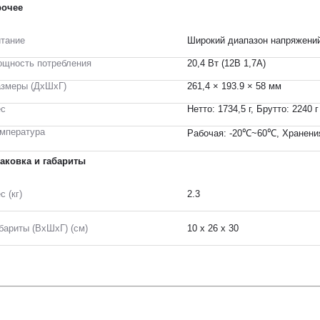
рочее
тание
Широкий диапазон напряжений
щность потребления
20,4 Вт (12В 1,7A)
змеры (ДхШхГ)
261,4 × 193.9 × 58 мм
ес
Нетто: 1734,5 г, Брутто: 2240 г
мпература
Рабочая: -20℃~60℃, Хранени
аковка и габариты
с (кг)
2.3
бариты (ВxШxГ) (см)
10 x 26 x 30