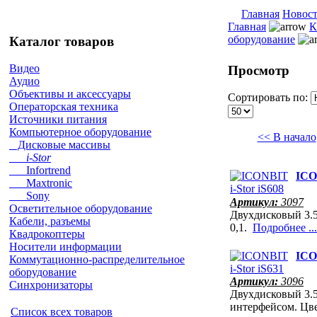
Главная
Новос
Главная
К
оборудование
Каталог товаров
Видео
Просмотр
Аудио
Объективы и аксессуары
Сортировать по:
Операторская техника
Источники питания
Компьютерное оборудование
<< В начало
Дисковые массивы
i-Stor
Infortrend
ICO
Maxtronic
Sony
Артикул:
3097
Осветительное оборудование
Двухдисковый 3.
Кабели, разъемы
0,1.
Подробнее ...
Квадрокоптеры
Носители информации
ICO
Коммутационно-распределительное
оборудование
Артикул:
3096
Синхронизаторы
Двухдисковый 3.5
интерфейсом. Ц
Список всех товаров