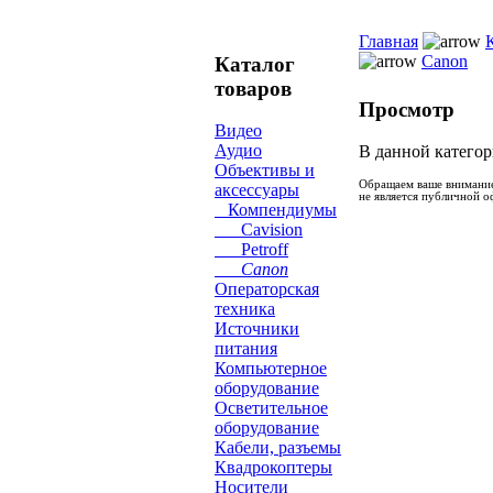
Главная
Canon
Каталог
товаров
Просмотр
Видео
Аудио
В данной категор
Объективы и
Обращаем ваше внимание
аксессуары
не является публичной о
Компендиумы
Cavision
Petroff
Canon
Операторская
техника
Источники
питания
Компьютерное
оборудование
Осветительное
оборудование
Кабели, разъемы
Квадрокоптеры
Носители