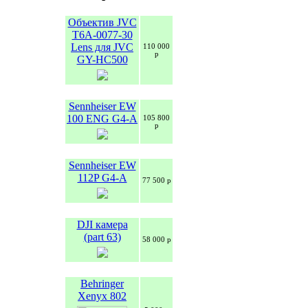
Объектив JVC
T6A-0077-30
Lens для JVC
110 000
р
GY-HC500
Sennheiser EW
100 ENG G4-A
105 800
р
Sennheiser EW
112P G4-A
77 500 р
DJI камера
(part 63)
58 000 р
Behringer
Xenyx 802