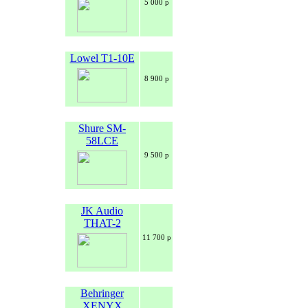
5 000 р
Lowel T1-10E
8 900 р
Shure SM-
58LCE
9 500 р
JK Audio
THAT-2
11 700 р
Behringer
XENYX