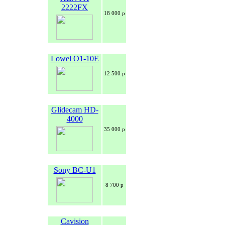
2222FX
18 000 р
Lowel O1-10E
12 500 р
Glidecam HD-
4000
35 000 р
Sony BC-U1
8 700 р
Cavision