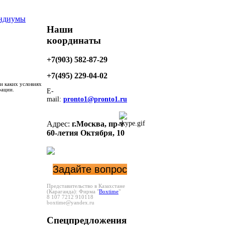
ндиумы
Наши
координаты
+7(903) 582-87-29
+7(495)
229-04-02
и каких условиях
рации.
E-
mail:
pronto1@pronto1.ru
Адрес:
г.Москва,
пр-т
60-летия Октября, 10
Задайте вопрос
Представительство в Казахстане
(Караганда):
Фирма "
Boxtime
"
8 107 7212 910118
boxtime@yandex.ru
Спецпредложения