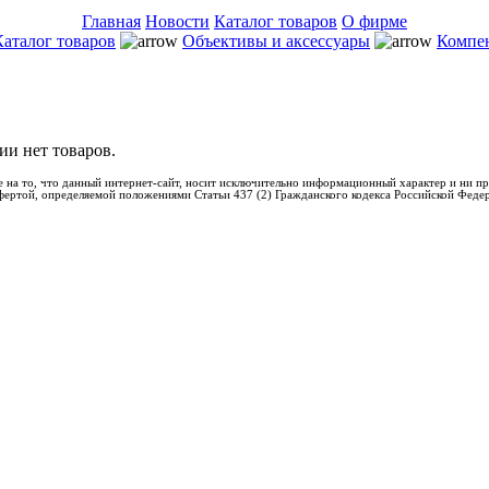
Главная
Новости
Каталог товаров
О фирме
Каталог товаров
Объективы и аксессуары
Компе
ии нет товаров.
 на то, что данный интернет-сайт, носит исключительно информационный характер и ни пр
фертой, определяемой положениями Статьи 437 (2) Гражданского кодекса Российской Феде