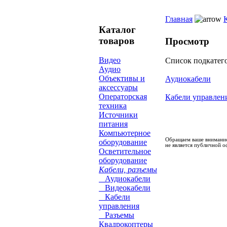
Главная
Каталог
товаров
Просмотр
Видео
Список подкатег
Аудио
Объективы и
Аудиокабели
аксессуары
Операторская
Кабели управлен
техника
Источники
питания
Компьютерное
Обращаем ваше внимание
оборудование
не является публичной о
Осветительное
оборудование
Кабели, разъемы
Аудиокабели
Видеокабели
Кабели
управления
Разъемы
Квадрокоптеры