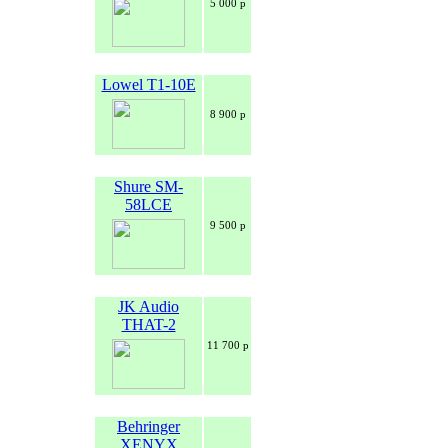
5 000 р
Lowel T1-10E
8 900 р
Shure SM-
58LCE
9 500 р
JK Audio
THAT-2
11 700 р
Behringer
XENYX