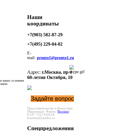
Наши
координаты
+7(903) 582-87-29
+7(495)
229-04-02
E-
mail:
pronto1@pronto1.ru
Адрес:
г.Москва,
пр-т
60-летия Октября, 10
и каких условиях
рации.
Задайте вопрос
Представительство в Казахстане
(Караганда):
Фирма "
Boxtime
"
8 107 7212 910118
boxtime@yandex.ru
Спецпредложения