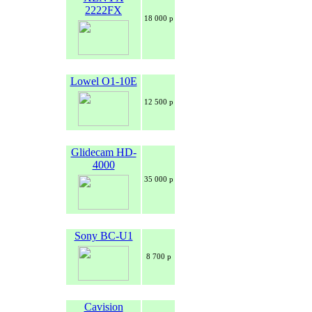
2222FX
18 000 р
Lowel O1-10E
12 500 р
Glidecam HD-
4000
35 000 р
Sony BC-U1
8 700 р
Cavision