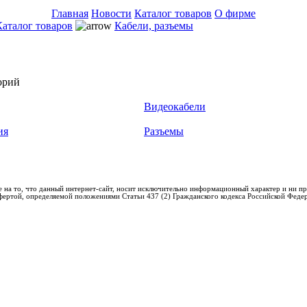
Главная
Новости
Каталог товаров
О фирме
Каталог товаров
Кабели, разъемы
орий
Видеокабели
ия
Разъемы
 на то, что данный интернет-сайт, носит исключительно информационный характер и ни пр
фертой, определяемой положениями Статьи 437 (2) Гражданского кодекса Российской Феде