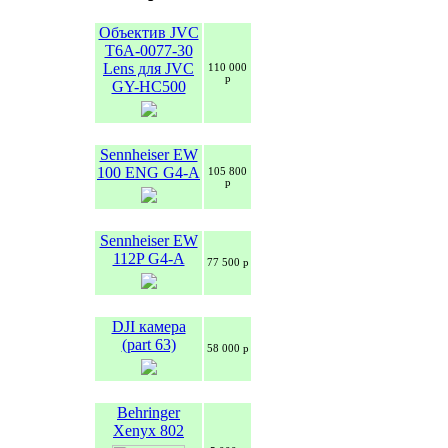
Объектив JVC
T6A-0077-30
Lens для JVC
110 000
р
GY-HC500
Sennheiser EW
100 ENG G4-A
105 800
р
Sennheiser EW
112P G4-A
77 500 р
DJI камера
(part 63)
58 000 р
Behringer
Xenyx 802