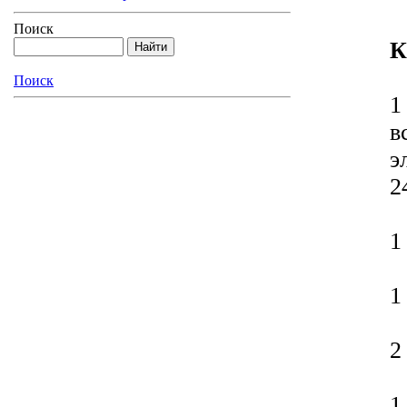
Поиск
К
Поиск
1
в
э
2
1
1
2
1