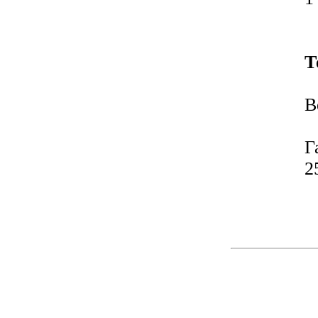
Т
В
Г
2