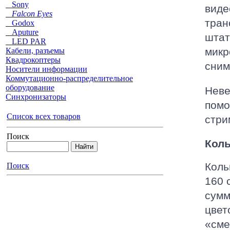
Sony
виде
Falcon Eyes
тран
Godox
Aputure
штат
LED PAR
микр
Кабели, разъемы
Квадрокоптеры
сним
Носители информации
Коммутационно-распределительное
оборудование
Неве
Синхронизаторы
помо
Список всех товаров
стри
Поиск
Коль
Коль
Поиск
160 
сумм
цвет
«сме