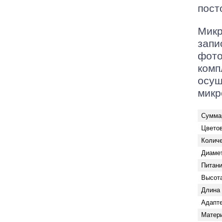
пост
Микр
запи
фото
комп
осущ
микр
Сумма
Цветов
Количе
Диамет
Питан
Высот
Длина 
Адапт
Матер