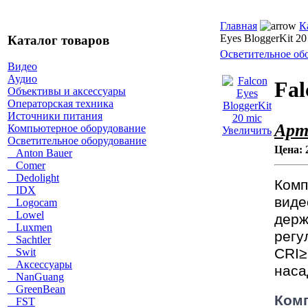
Главная
К
Eyes BloggerKit 20
Каталог товаров
Осветительное об
Видео
Аудио
Fal
Объективы и аксессуары
Операторская техника
Источники питания
Арт
Компьютерное оборудование
Увеличить
Осветительное оборудование
Цена:
Anton Bauer
Comer
Dedolight
Комп
IDX
виде
Logocam
Lowel
держ
Luxmen
регу
Sachtler
CRI≥
Swit
Аксессуары
наса
NanGuang
GreenBean
Комп
FST