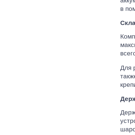
акку
в по
Скла
Комп
макс
всего
Для 
такж
креп
Дер
Держ
устр
шаро