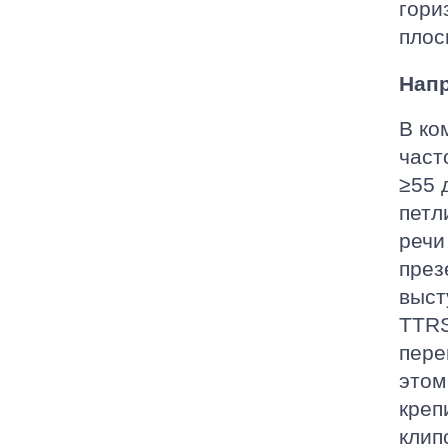
гори
плос
Нап
В ко
част
≥55 
петл
речи
през
выст
TTRS
пере
этом
креп
клип