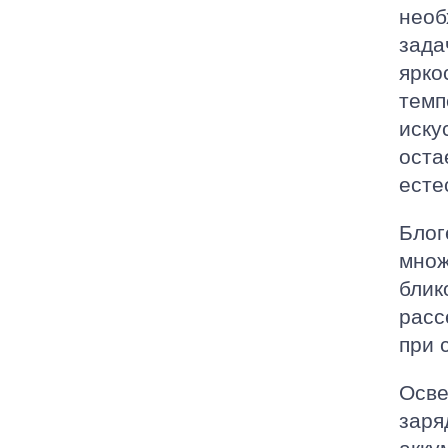
необ
зада
ярко
темп
иску
оста
есте
Блог
множ
блик
расс
при 
Осве
заря