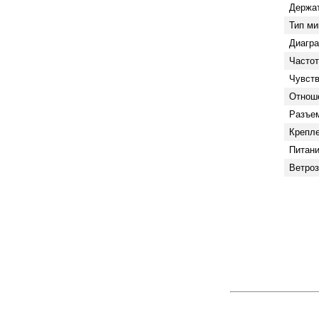
Держа
Тип м
Диагр
Частот
Чувств
Отнош
Разъе
Крепл
Питан
Ветро