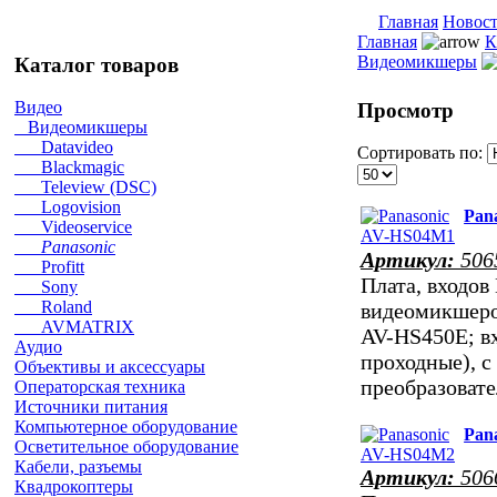
Главная
Новос
Главная
К
Видеомикшеры
Каталог товаров
Видео
Просмотр
Видеомикшеры
Datavideo
Сортировать по:
Blackmagic
Teleview (DSC)
Logovision
Pan
Videoservice
Panasonic
Артикул:
506
Profitt
Плата, входов
Sony
Roland
видеомикшеро
AVMATRIX
AV-HS450E; в
Аудио
проходные), 
Объективы и аксессуары
преобразова
Операторская техника
Источники питания
Компьютерное оборудование
Pan
Осветительное оборудование
Кабели, разъемы
Артикул:
506
Квадрокоптеры