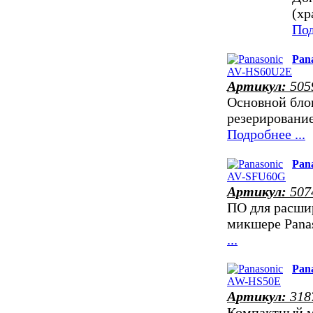
(хр
Под
Pan
Артикул:
505
Основной бло
резерировани
Подробнее ...
Pan
Артикул:
507
ПО для расшир
микшере Pana
...
Pan
Артикул:
318
Компактный 