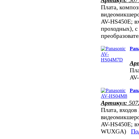
Плата, композ
видеомикшеро
AV-HS450E; в
проходных), 
преобразова
Pan
Ар
Пла
AV
Pan
Артикул:
507
Плата, входов
видеомикшеро
AV-HS450E; вх
WUXGA)
Под