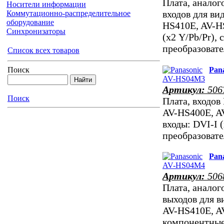
Плата, анало
Носители информации
входов для в
Коммутационно-распределительное
оборудование
HS410E, AV-H
Синхронизаторы
(х2 Y/Pb/Pr)
преобразова
Список всех товаров
Pan
Поиск
Артикул:
506
Поиск
Плата, входов
AV-HS400E, A
входы: DVI-I
преобразова
Pan
Артикул:
506
Плата, анало
выходов для 
AV-HS410E, A
компонентные