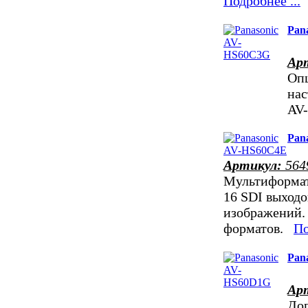
Подробнее ...
Pan
Ар
Оп
нас
AV
Pan
Артикул:
564
Мультиформат
16 SDI выходо
изображений.
форматов.
По
Pan
Ар
До