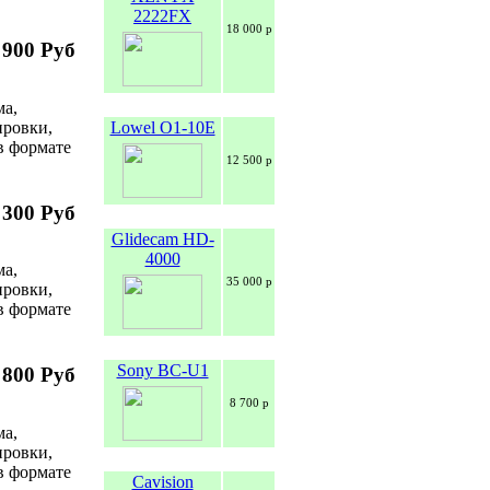
2222FX
18 000 р
 900 Руб
ма,
Lowel O1-10E
ировки,
в формате
12 500 р
 300 Руб
Glidecam HD-
4000
ма,
35 000 р
ировки,
в формате
Sony BC-U1
 800 Руб
8 700 р
ма,
ировки,
в формате
Cavision