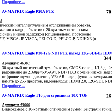
Подробнее ...
AVMATRIX Eagle P20A PTZ
70
05
тическим интеллектуальным отслеживанием объекта,
жения и кадра, объектив с 20-кратным оптическим
с очень низкой задержкой (опционально), протоколы
VIF, VISCA, IP VISCA, PELCO-D, PELCO-P, NDIHX3 (о
AVMATRIX Eagle P30-12G NDI PTZ выход 12G-SDI/4K HD
344
Артикул:
46301
30-кратный оптический зум-объектив, CMOS-сенсор 1/1,8 дюй
разрешение до 2160р@60/59.94, NDI / HX3 с очень низкой заде
цифровое шумоподавление, VR/ AR видео, функция заморажив
память до 255 пресетов, видеовыходы: HDMI 2.0, 12G-SDI, ND
Подробнее ...
AVMATRIX Eagle T10 для стриминга 10X TOF
26
Артикул:
45000
Видеокамера с 10-кратным оптическим зумом. Быстрая и точна