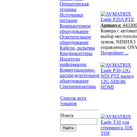
Операторская
техника
Источники
питания
Артикул:
44330
Компьютерное
Камера с автома
оборудование
выбор местополо
Осветительное
зумом, NDI|HX3 
оборудование
управления: ON
Кабели, разъемы
Подробнее ...
Квадрокоптеры
Носители
информации
Коммутационно-
распределительное
оборудование
Синхронизаторы
Список всех
товаров
Поиск