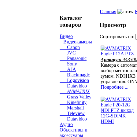
Главная
Каталог
товаров
Просмотр
Видео
Сортировать по:
Видеокамеры
Canon
JVC
Panasonic
Артикул:
44330
Sony
Камера с автома
AJA
выбор местополо
Blackmagic
зумом, NDI|HX3 
Logovision
управления: ON
Datavideo
Подробнее ...
AVMATRIX
Grass Valley
Kinefinity
Marshall
Teleview
Datavideo
Аудио
Объективы и
аксессуары