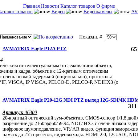
Главная
Новости
Каталог товаров
О фирме
Каталог товаров
Видео
Видеокамеры
AV
Показать #
AVMATRIX Eagle P12A PTZ
65
04
тическим интеллектуальным отслеживанием объекта,
жения и кадра, объектив с 12-кратным оптическим
с очень низкой задержкой (опционально), протоколы
VIF, VISCA, IP VISCA, PELCO-D, PELCO-P, NDIHX3 (о
AVMATRIX Eagle P20-12G NDI PTZ выход 12G-SDI/4K HD
311
Артикул:
46300
20-кратный оптический зум-объектив, CMOS-сенсор 1/1,8 дюй
разрешение до 2160р@60/59.94, NDI / HX3 с очень низкой заде
цифровое шумоподавление, VR/ AR видео, функция заморажив
память до 255 пресетов, видеовыходы: HDMI 2.0, 12G-SDI, ND