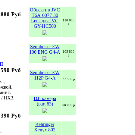
Объектив JVC
 880 Руб
T6A-0077-30
Lens для JVC
110 000
р
GY-HC500
Sennheiser EW
100 ENG G4-A
105 800
р
MI
 590 Руб
Sennheiser EW
112P G4-A
77 500 р
ма,
ржкой,
ания,
I / HX3.
DJI камера
(part 63)
58 000 р
 390 Руб
Behringer
Xenyx 802
я