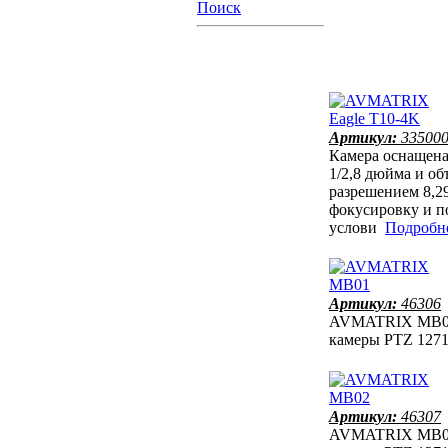
Поиск
Артикул:
33500
Камера оснащен
1/2,8 дюйма и о
разрешением 8,2
фокусировку и п
услови
Подробнее
Артикул:
46306
AVMATRIX MB01 
камеры PTZ 12
Артикул:
46307
AVMATRIX MB02 