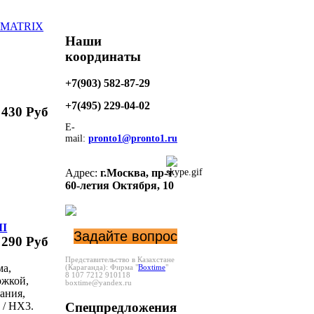
MATRIX
Наши
координаты
+7(903) 582-87-29
+7(495)
229-04-02
 430 Руб
E-
mail:
pronto1@pronto1.ru
Адрес:
г.Москва,
пр-т
60-летия Октября, 10
MI
Задайте вопрос
 290 Руб
Представительство в Казахстане
ма,
(Караганда):
Фирма "
Boxtime
"
8 107 7212 910118
ржкой,
boxtime@yandex.ru
ания,
I / HX3.
Спецпредложения