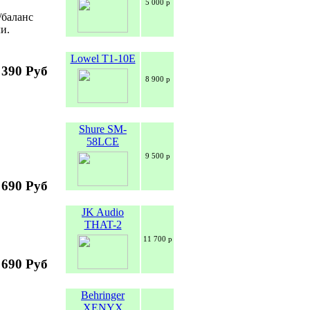
5 000 р
/баланс
и.
Lowel T1-10E
 390 Руб
8 900 р
Shure SM-
58LCE
9 500 р
 690 Руб
JK Audio
THAT-2
11 700 р
 690 Руб
Behringer
XENYX