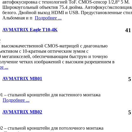
автофокусировка с технологией ToF. CMOS-сенсор 1/2,8“ 5 М.
Широкоугольный объектив 75.4 дюйма. Автофокус/экспозиция
белого. Двойной выход HDMI и USB. Предустановленные стил
Альбомная и п
Подробнее ...
AVMATRIX Eagle T10-4K
41
0
а высококачественной CMOS-матрицей с диагональю
бъективом с 10-кратным оптическим зумом с
9 мегапикселей, обеспечивающим быструю и точную
олучение четких изображений с высоким разрешением в
 ...
AVMATRIX MB01
5
– стальной кронштейн для настенного монтажа
71
Подробнее ...
AVMATRIX MB02
5
– стальной кронштейн для потолочного монтажа