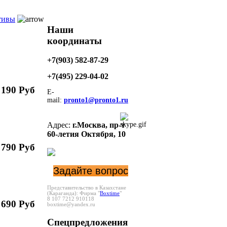
тивы
Наши
координаты
+7(903) 582-87-29
+7(495)
229-04-02
 190 Руб
E-
mail:
pronto1@pronto1.ru
Адрес:
г.Москва,
пр-т
60-летия Октября, 10
 790 Руб
Задайте вопрос
Представительство в Казахстане
(Караганда):
Фирма "
Boxtime
"
8 107 7212 910118
 690 Руб
boxtime@yandex.ru
Спецпредложения