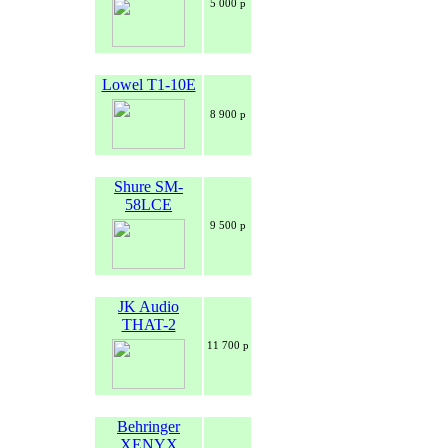
5 000 р
Lowel T1-10E
8 900 р
Shure SM-
58LCE
9 500 р
JK Audio
THAT-2
11 700 р
Behringer
XENYX