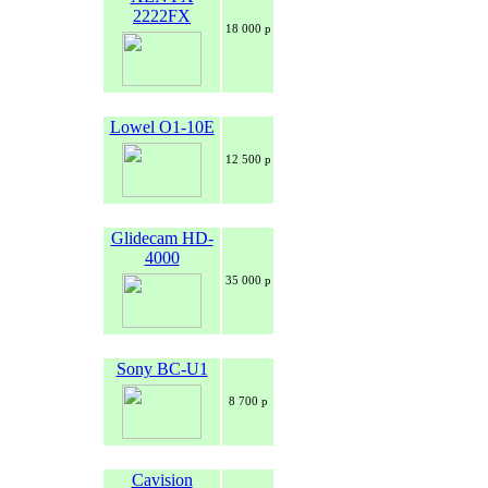
2222FX
18 000 р
Lowel O1-10E
12 500 р
Glidecam HD-
4000
35 000 р
Sony BC-U1
8 700 р
Cavision