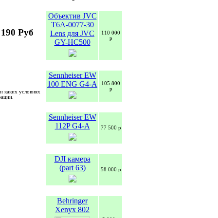
Объектив JVC
T6A-0077-30
 190 Руб
Lens для JVC
110 000
р
GY-HC500
Sennheiser EW
100 ENG G4-A
105 800
р
и каких условиях
рации.
Sennheiser EW
112P G4-A
77 500 р
DJI камера
(part 63)
58 000 р
Behringer
Xenyx 802