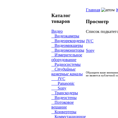
Главная
Каталог
товаров
Просмотр
Видео
Список подкатег
Видеокамеры
Видеорекордеры
JVC
Видеомикшеры
Видеомониторы
Sony
Измерительное
оборудование
Радиосистемы
Студийные
Обращаем ваше внимание
камерные каналы
не является публичной о
JVC
Panasonic
Sony
Транскодеры
Видеостены
Потоковое
вещание
Конвертеры
Коммутационное