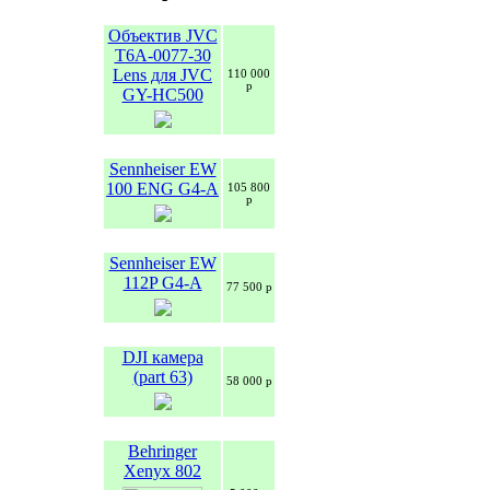
Объектив JVC
T6A-0077-30
Lens для JVC
110 000
р
GY-HC500
Sennheiser EW
100 ENG G4-A
105 800
р
Sennheiser EW
112P G4-A
77 500 р
DJI камера
(part 63)
58 000 р
Behringer
Xenyx 802