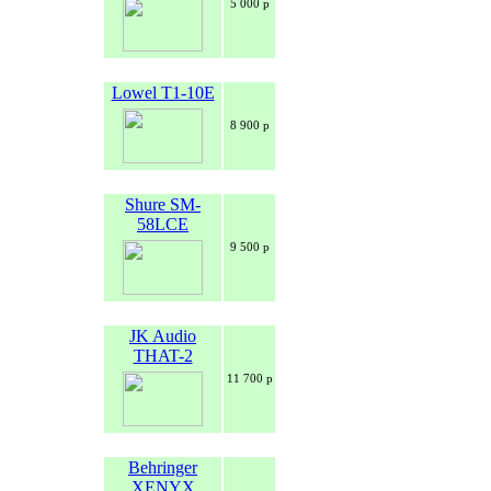
5 000 р
Lowel T1-10E
8 900 р
Shure SM-
58LCE
9 500 р
JK Audio
THAT-2
11 700 р
Behringer
XENYX