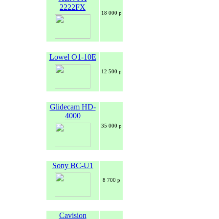
2222FX
18 000 р
Lowel O1-10E
12 500 р
Glidecam HD-
4000
35 000 р
Sony BC-U1
8 700 р
Cavision