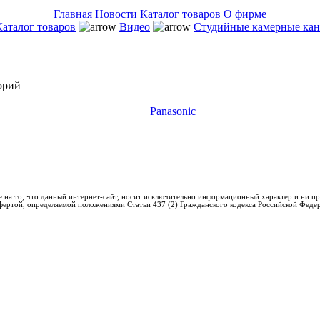
Главная
Новости
Каталог товаров
О фирме
Каталог товаров
Видео
Студийные камерные ка
орий
Panasonic
 на то, что данный интернет-сайт, носит исключительно информационный характер и ни пр
фертой, определяемой положениями Статьи 437 (2) Гражданского кодекса Российской Феде