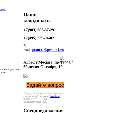
налы
Наши
координаты
+7(903) 582-87-29
+7(495)
229-04-02
E-
mail:
pronto1@pronto1.ru
Адрес:
г.Москва,
пр-т
60-летия Октября, 10
и каких условиях
рации.
Задайте вопрос
Представительство в Казахстане
(Караганда):
Фирма "
Boxtime
"
8 107 7212 910118
boxtime@yandex.ru
Спецпредложения