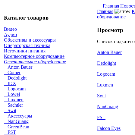
Главная
Новос
Главная
К
оборудование
Каталог товаров
Видео
Просмотр
Аудио
Объективы и аксессуары
Список подкатег
Операторская техника
Источники питания
Anton Bauer
Компьютерное оборудование
Осветительное оборудование
Dedolight
Anton Bauer
Comer
Logocam
Dedolight
IDX
Luxmen
Logocam
Lowel
Swit
Luxmen
Sachtler
NanGuang
Swit
Аксессуары
FST
NanGuang
GreenBean
Falcon Eyes
FST