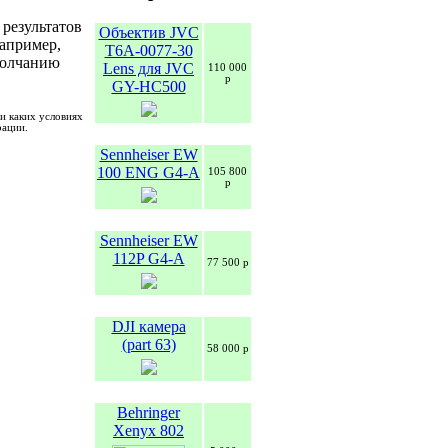
результатов
Объектив JVC
например,
T6A-0077-30
молчанию
Lens для JVC
110 000
р
GY-HC500
и каких условиях
рации.
Sennheiser EW
100 ENG G4-A
105 800
р
Sennheiser EW
112P G4-A
77 500 р
DJI камера
(part 63)
58 000 р
Behringer
Xenyx 802