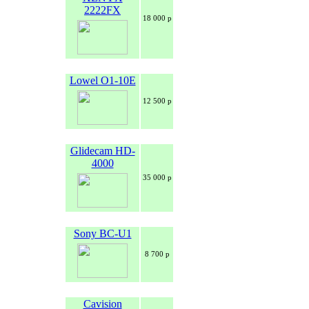
2222FX
18 000 р
Lowel O1-10E
12 500 р
Glidecam HD-
4000
35 000 р
Sony BC-U1
8 700 р
Cavision