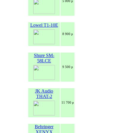
5 000 р
Lowel T1-10E
8 900 р
Shure SM-
58LCE
9 500 р
JK Audio
THAT-2
11 700 р
Behringer
XENYX