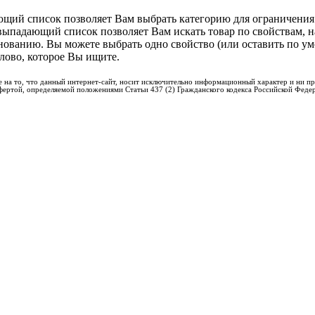
ий список позволяет Вам выбрать категорию для ограничения 
выпадающий список позволяет Вам искать товар по свойствам, 
нованию. Вы можете выбрать одно свойство (или оставить по у
слово, которое Вы ищите.
 на то, что данный интернет-сайт, носит исключительно информационный характер и ни пр
фертой, определяемой положениями Статьи 437 (2) Гражданского кодекса Российской Феде