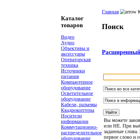
Главная
К
Каталог
товаров
Поиск
Видео
Аудио
Объективы и
Расширенный 
аксессуары
Операторская
техника
Источники
питания
Компьютерное
оборудование
Осветительное
оборудование
Кабели, разъемы
Квадрокоптеры
Носители
Вы можете занов
информации
или НЕ. При выб
Коммутационно-
заданные слова.
распределительное
первое слово и о
оборудование