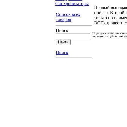
Синхронизаторы
Первый выпадающ
поиска. Второй 
Список всех
только по наиме
товаров
ВСЕ), и ввести 
Поиск
Обращаем ваше внимание
не является публичной о
Поиск