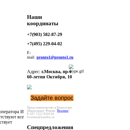
Наши
координаты
+7(903) 582-87-29
+7(495)
229-04-02
E-
mail:
pronto1@pronto1.ru
Адрес:
г.Москва,
пр-т
60-летия Октября, 10
Задайте вопрос
Представительство в Казахстане
оператора И
(Караганда):
Фирма "
Boxtime
"
8 107 7212 910118
утствуют все
boxtime@yandex.ru
ствует
Спецпредложения