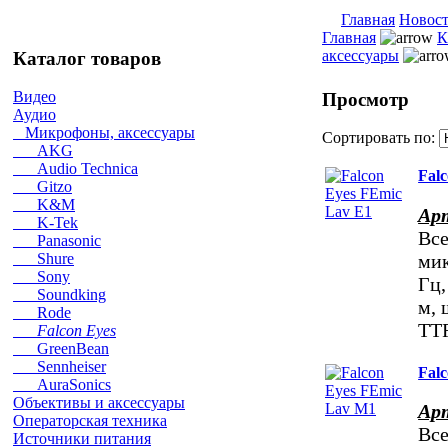
Главная
Новос
Главная
К
аксессуары
Каталог товаров
Видео
Просмотр
Аудио
Микрофоны, аксессуары
Сортировать по:
AKG
Audio Technica
Fal
Gitzo
K&M
Ар
K-Tek
Вс
Panasonic
мик
Shure
Sony
Гц,
Soundking
м, 
Rode
TT
Falcon Eyes
GreenBean
Sennheiser
Fal
AuraSonics
Объективы и аксессуары
Ар
Операторская техника
Вс
Источники питания