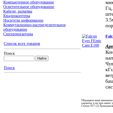
мик
Компьютерное оборудование
Осветительное оборудование
Гц,
Кабели, разъемы
ште
Квадрокоптеры
3.5
Носители информации
пор
Коммутационно-распределительное
оборудование
Синхронизаторы
Fal
Список всех товаров
Ар
Ко
Поиск
на
Чув
Поиск
кГц
вет
баш
си
Обращаем ваше внимание 
характер и ни при каких
Статьи 437 (2) Гражданск