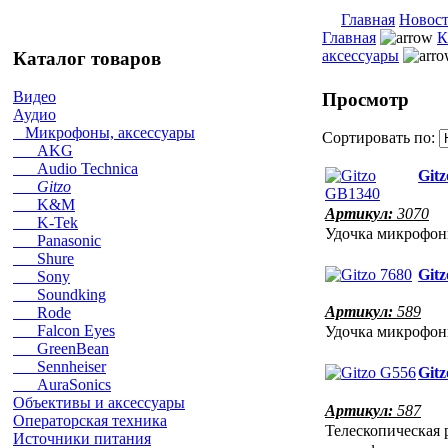
Главная
Новос
Главная
К
аксессуары
Каталог товаров
Видео
Просмотр
Аудио
Микрофоны, аксессуары
Сортировать по:
AKG
Audio Technica
Git
Gitzo
K&M
Артикул:
3070
K-Tek
Удочка микрофо
Panasonic
Shure
Gitz
Sony
Soundking
Артикул:
589
Rode
Удочка микрофо
Falcon Eyes
GreenBean
Sennheiser
Git
AuraSonics
Объективы и аксессуары
Артикул:
587
Операторская техника
Телескопическая 
Источники питания