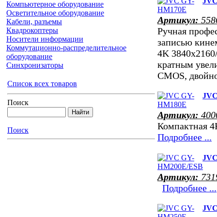
JVC
Компьютерное оборудование
Осветительное оборудование
Артикул:
558
Кабели, разъемы
Ручная профе
Квадрокоптеры
Носители информации
записью кине
Коммутационно-распределительное
4K 3840x2160/
оборудование
кратным увел
Синхронизаторы
CMOS, двойн
Список всех товаров
JVC
Поиск
Артикул:
400
Компактная 4
Поиск
Подробнее ...
JVC
Артикул:
731
Подробнее ...
JVC