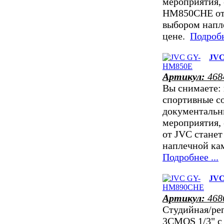
мероприятия, 
HM850CHE от
выбором напл
цене.
Подробн
JVC
Артикул:
468
Вы снимаете: 
спортивные с
документальн
мероприятия,
от JVC стане
наплечной ка
Подробнее ...
JV
Артикул:
468
Студийная/ре
3CMOS 1/3" c