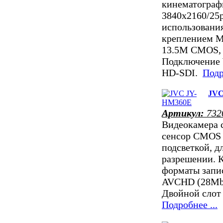
кинематограф
3840x2160/25
использования
креплением M
13.5М CMOS, 
Подключение 
HD-SDI.
Подр
JVC
Артикул:
732
Видеокамера с
сенсор CMOS 
подсветкой, д
разрешении. 
форматы запи
AVCHD (28Mbp
Двойной слот
Подробнее ...