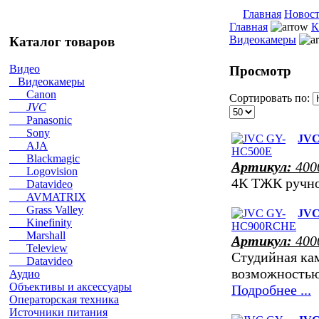
Главная
Новос
Главная
К
Видеокамеры
Каталог товаров
Видео
Просмотр
Видеокамеры
Canon
Сортировать по:
JVC
Panasonic
Sony
JVC
AJA
Blackmagic
Артикул:
400
Logovision
4К ТЖК ручн
Datavideo
AVMATRIX
Grass Valley
JVC
Kinefinity
Marshall
Артикул:
400
Teleview
Студийная кам
Datavideo
возможностью
Аудио
Объективы и аксессуары
Подробнее ...
Операторская техника
Источники питания