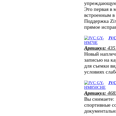
упреждающую
Это первая в 
встроенным в
Поддержка Zix
прямое испр
JVC
Артикул:
435
Новый наплеч
записью на к
для съемки ви
условиях сла
JV
Артикул:
468
Вы снимаете: 
спортивные с
документальн