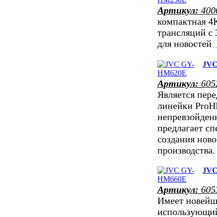
Артикул:
400
компактная 4
трансляций с
для новостей
JVC
Артикул:
605
Является пер
линейки ProHD
непревзойден
предлагает с
создания ново
производств
JVC
Артикул:
605
Имеет новейш
использующий