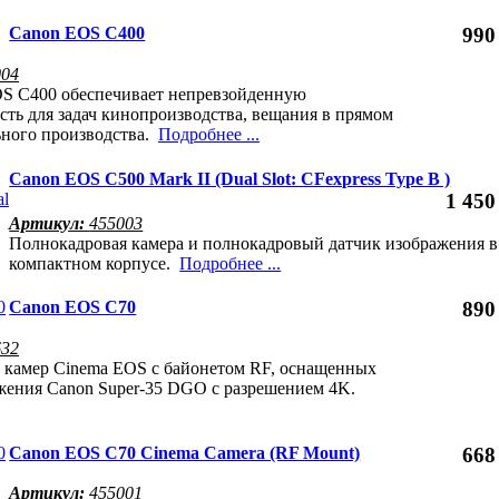
Canon EOS C400
990
004
S C400 обеспечивает непревзойденную
сть для задач кинопроизводства, вещания в прямом
ьного производства.
Подробнее ...
Canon EOS C500 Mark II (Dual Slot: CFexpress Type B )
1 450
Артикул:
455003
Полнокадровая камера и полнокадровый датчик изображения в
компактном корпусе.
Подробнее ...
Canon EOS C70
890
632
 камер Cinema EOS с байонетом RF, оснащенных
жения Canon Super-35 DGO с разрешением 4K.
Canon EOS C70 Cinema Camera (RF Mount)
668
Артикул:
455001