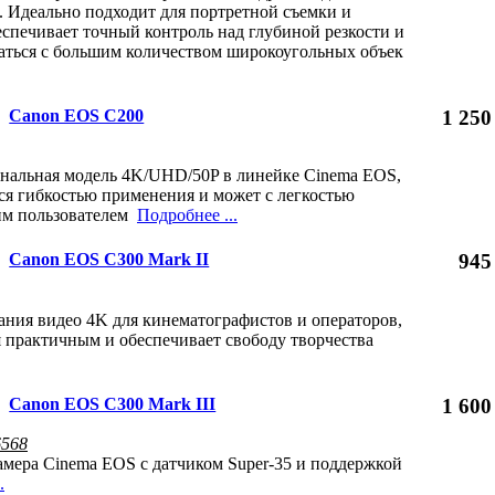
. Идеально подходит для портретной съемки и
еспечивает точный контроль над глубиной резкости и
аться с большим количеством широкоугольных объек
Canon EOS C200
1 250
нальная модель 4K/UHD/50P в линейке Cinema EOS,
тся гибкостью применения и может с легкостью
им пользователем
Подробнее ...
Canon EOS C300 Mark II
945
ания видео 4K для кинематографистов и операторов,
я практичным и обеспечивает свободу творчества
Canon EOS C300 Mark III
1 600
6568
амера Cinema EOS с датчиком Super-35 и поддержкой
.