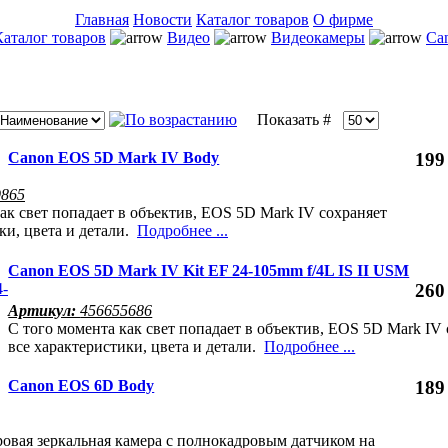
Главная
Новости
Каталог товаров
О фирме
Каталог товаров
Видео
Видеокамеры
Ca
Показать #
Canon EOS 5D Mark IV Body
199
9865
ак свет попадает в объектив, EOS 5D Mark IV сохраняет
ки, цвета и детали.
Подробнее ...
Canon EOS 5D Mark IV Kit EF 24-105mm f/4L IS II USM
260
Артикул:
456655686
С того момента как свет попадает в объектив, EOS 5D Mark IV
все характеристики, цвета и детали.
Подробнее ...
Canon EOS 6D Body
189
овая зеркальная камера с полнокадровым датчиком на