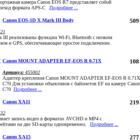
ортажная камера Canon EOS R7 представляет собой
ереход формата APS-C
Подробнее ...
Canon EOS-1D X Mark III Body
509
621
III реализованы функции Wi-Fi, Bluetooth с низким
ием и GPS, обеспечивающие простое подключение.
Canon MOUNT ADAPTER EF-EOS R 0.71X
108
Артикул:
455002
Адаптер крепления Canon MOUNT ADAPTER EF-EOS R 0.71X
C70 Для установки объективов с байонетов EF на камеру Cano
C70
Подробнее ...
Canon XA11
219
632
вает запись видео в форматах AVCHD и MP4 с
рейтами на две SD-карты одновременно.
Подробнее ...
Canon XA15
277