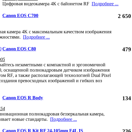
Цифровая видеокамера 4К с байонетом RF
Подробнее ...
Canon EOS C700
2 650
ая камера 4K с максимальным качеством изображения
ожностями.
Подробнее ...
Canon EOS C80
479
005
вайтесь незаметными с компактной и эргономичной
, оснащенной полнокадровым датчиком изображения
ом RF, а также располагающей технологией Dual Pixel
создания превосходных изображений и гибких воз
Canon EOS R Body
134
554
нновационная полнокадровая беззеркальная камера,
ливает новые стандарты.
Подробнее ...
Canon EOS R Kit RF 24-105mm F4L IS
236