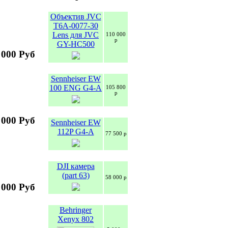
Объектив JVC
T6A-0077-30
Lens для JVC
110 000
р
GY-HC500
 000 Руб
Sennheiser EW
100 ENG G4-A
105 800
р
 000 Руб
Sennheiser EW
112P G4-A
77 500 р
DJI камера
(part 63)
58 000 р
 000 Руб
Behringer
Xenyx 802