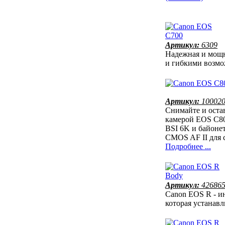
Артикул:
6309
Надежная и мощн
и гибкими возм
Артикул:
10002
Снимайте и оста
камерой EOS C80
BSI 6K и байонет
CMOS AF II для 
Подробнее ...
Артикул:
42686
Canon EOS R - и
которая устанав