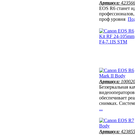
Артикул:
42356
EOS R6 станет и
профессионалов,
проф уровня
Под
Артикул:
10002
Беззеркальная ка
видеооператоров
обеспечивает ре
снимках. Систем
...
Артикул:
42385