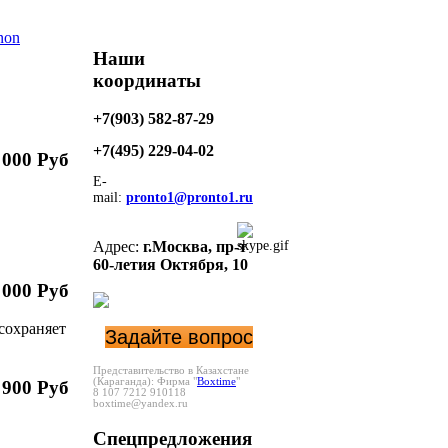
non
Наши
координаты
+7(903) 582-87-29
+7(495)
229-04-02
 000 Руб
E-
mail:
pronto1@pronto1.ru
Адрес:
г.Москва,
пр-т
60-летия Октября, 10
 000 Руб
 сохраняет
Задайте вопрос
Представительство в Казахстане
(Караганда):
Фирма "
Boxtime
"
 900 Руб
8 107 7212 910118
boxtime@yandex.ru
Спецпредложения