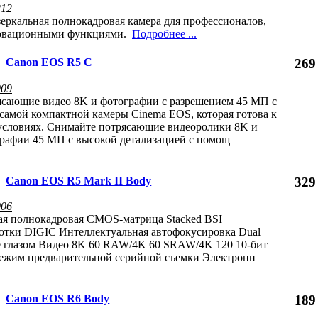
212
зеркальная полнокадровая камера для профессионалов,
овационными функциями.
Подробнее ...
Canon EOS R5 C
269
009
ясающие видео 8K и фотографии с разрешением 45 МП с
амой компактной камеры Cinema EOS, которая готова к
условиях. Снимайте потрясающие видеоролики 8K и
графии 45 МП с высокой детализацией с помощ
Canon EOS R5 Mark II Body
329
006
ая полнокадровая CMOS-матрица Stacked BSI
отки DIGIC Интеллектуальная автофокусировка Dual
ие глазом Видео 8K 60 RAW/4K 60 SRAW/4K 120 10-бит
 режим предварительной серийной съемки Электронн
Canon EOS R6 Body
189