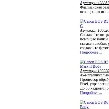
Артикул:
42385
Флагманская без
оснащенная инн
Артикул:
10002
Создавайте потр
помощью нашей с
съемке в любых 
создавайте фото
Подробнее ...
Артикул:
10002
45-мегапиксельн
Процессор обраб
Pixel, управлен
До 30 кадров/с,
Подробнее ...