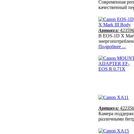
Современная реп
качественный п
Артикул:
42359
В EOS-1D X Mark 
энергопотреблен
Подробнее ...
Артикул:
42235
Камера поддержи
различными бит