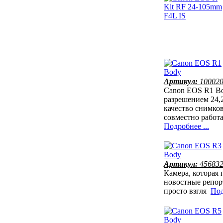
Артикул:
10002
Canon EOS R1 Bo
разрешением 24,
качество снимков
совместно работ
Подробнее ...
Артикул:
45683
Камера, которая 
новостные репорт
просто взгля
Под