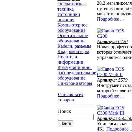
20,2 мегапикселя
Операторская
путешествий, об
техника
может использов
Источники
Подробнее ...
питания
Компьютерное
оборудование
Осветительное
оборудование
Артикул:
6720
Кабели, разъемы
Новая профессио
Квадрокоптеры
которая отличае
Носители
управляться одн
информации
Коммутационно-
распределительное
оборудование
Артикул:
5579
Синхронизаторы
Инструмент созд
который являетс
Список всех
Подробнее ...
товаров
Поиск
Артикул:
45655
Универсальная к
4K.
Подробнее ..