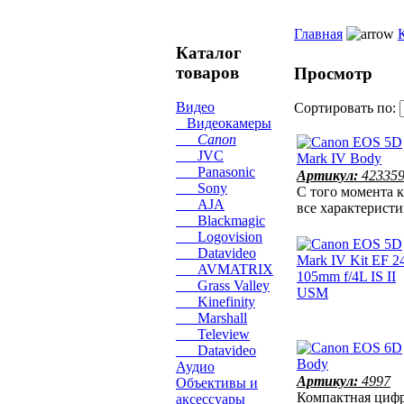
Главная
Каталог
товаров
Просмотр
Видео
Сортировать по:
Видеокамеры
Canon
JVC
Panasonic
Артикул:
42335
Sony
С того момента к
AJA
все характеристи
Blackmagic
Logovision
Datavideo
AVMATRIX
Grass Valley
Kinefinity
Marshall
Teleview
Datavideo
Аудио
Артикул:
4997
Объективы и
Компактная цифр
аксессуары